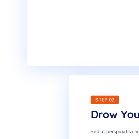
STEP 02
Drow You
Sed ut perspiciatis un