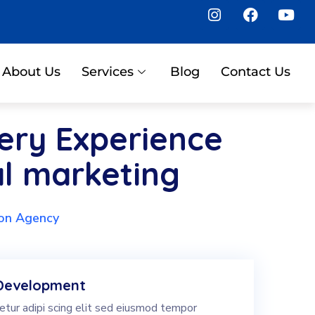
About Us
Services
Blog
Contact Us
ery Experience
al marketing
ion Agency
Development
tur adipi scing elit sed eiusmod tempor