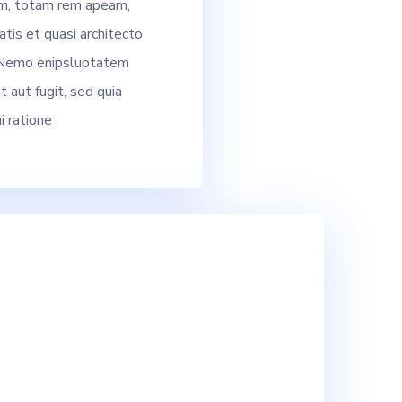
m, totam rem apeam,
atis et quasi architecto
. Nemo enipsluptatem
t aut fugit, sed quia
 ratione