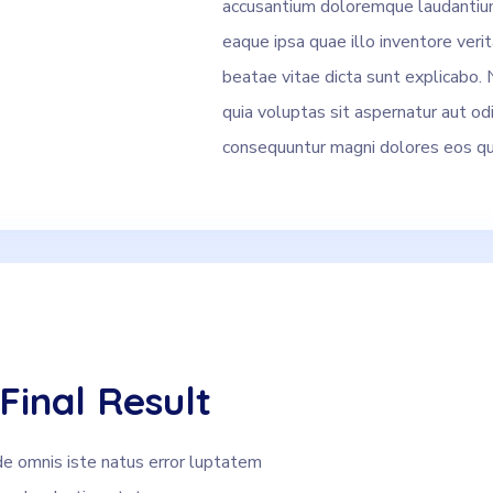
accusantium doloremque laudantiu
eaque ipsa quae illo inventore verit
beatae vitae dicta sunt explicabo
quia voluptas sit aspernatur aut odi
consequuntur magni dolores eos qui
Final Result
de omnis iste natus error luptatem