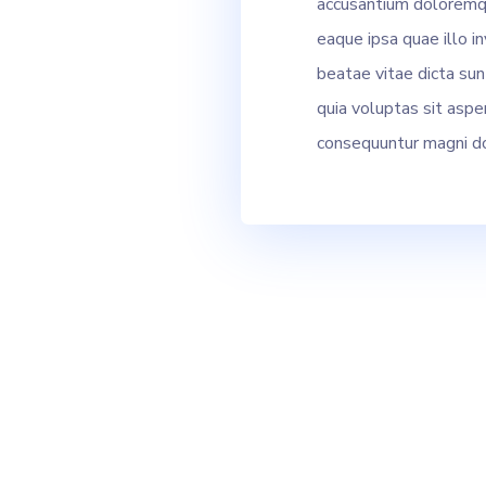
accusantium doloremq
eaque ipsa quae illo in
beatae vitae dicta su
quia voluptas sit asper
consequuntur magni do