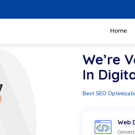
Home
We’re V
In Digit
Best SEO Optimizat
Web 
Consecte