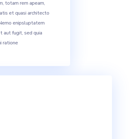
m, totam rem apeam,
atis et quasi architecto
. Nemo enipsluptatem
t aut fugit, sed quia
 ratione