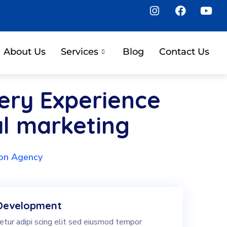
About Us
Services
Blog
Contact Us
ery Experience
al marketing
ion Agency
Development
tur adipi scing elit sed eiusmod tempor