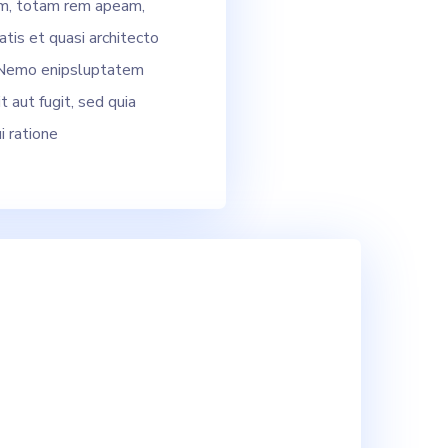
m, totam rem apeam,
atis et quasi architecto
. Nemo enipsluptatem
t aut fugit, sed quia
 ratione