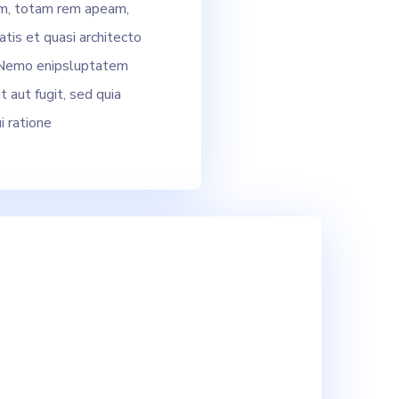
m, totam rem apeam,
atis et quasi architecto
. Nemo enipsluptatem
t aut fugit, sed quia
 ratione