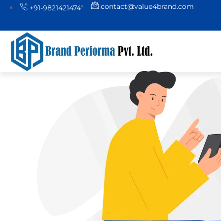
contact@value4brand.com
+91-9821421474