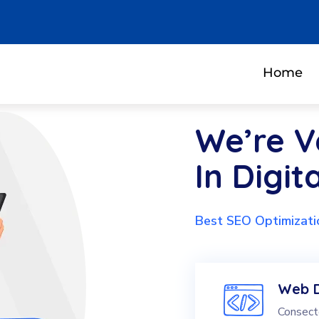
Home
We’re V
In Digit
Best SEO Optimizat
Web 
Consecte