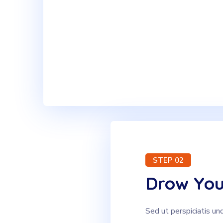
STEP 02
Drow You
Sed ut perspiciatis un