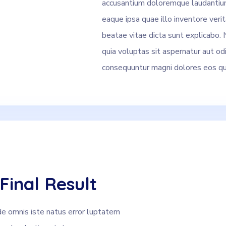
accusantium doloremque laudantiu
eaque ipsa quae illo inventore verit
beatae vitae dicta sunt explicabo
quia voluptas sit aspernatur aut odi
consequuntur magni dolores eos qui
Final Result
de omnis iste natus error luptatem