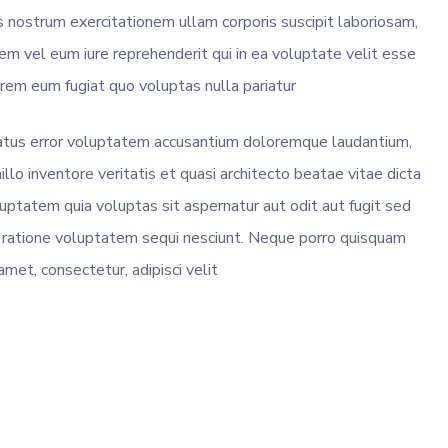
 nostrum exercitationem ullam corporis suscipit laboriosam,
em vel eum iure reprehenderit qui in ea voluptate velit esse
orem eum fugiat quo voluptas nulla pariatur
natus error voluptatem accusantium doloremque laudantium,
lo inventore veritatis et quasi architecto beatae vitae dicta
ptatem quia voluptas sit aspernatur aut odit aut fugit sed
 ratione voluptatem sequi nesciunt. Neque porro quisquam
amet, consectetur, adipisci velit