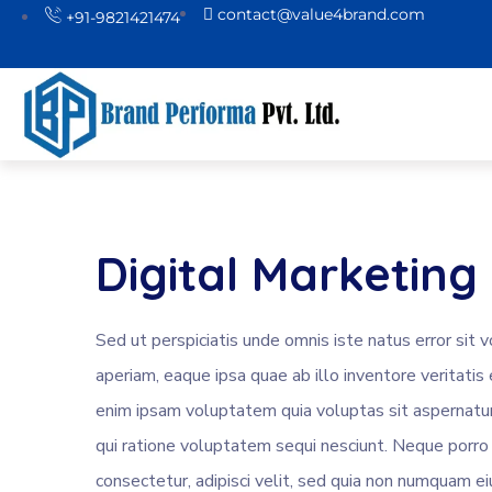
contact@value4brand.com
+91-9821421474
Digital Marketing
Sed ut perspiciatis unde omnis iste natus error s
aperiam, eaque ipsa quae ab illo inventore veritatis
enim ipsam voluptatem quia voluptas sit aspernatur
qui ratione voluptatem sequi nesciunt. Neque porro
consectetur, adipisci velit, sed quia non numquam 