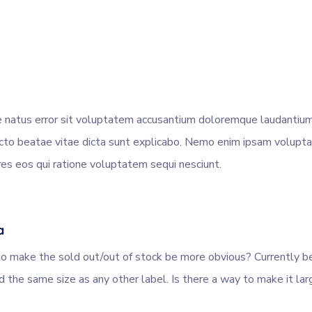
te natus error sit voluptatem accusantium doloremque laudantium
tecto beatae vitae dicta sunt explicabo. Nemo enim ipsam voluptat
es eos qui ratione voluptatem sequi nesciunt.
a
e to make the sold out/out of stock be more obvious? Currently be
 the same size as any other label. Is there a way to make it la